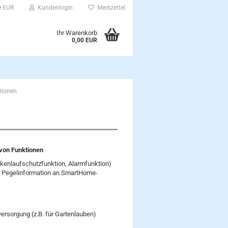
EUR
Kundenlogin
Merkzettel
Ihr Warenkorb
0,00 EUR
tionen
von Funktionen
kenlaufschutzfunktion, Alarmfunktion)
er Pegelinformation an SmartHome-
sorgung (z.B. für Gartenlauben)