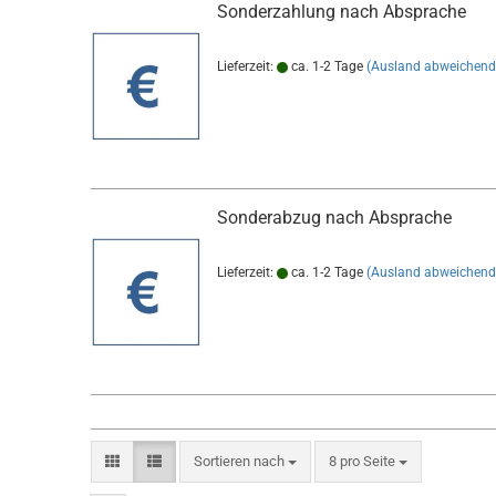
Sonderzahlung nach Absprache
Lieferzeit:
ca. 1-2 Tage
(Ausland abweichend
Sonderabzug nach Absprache
Lieferzeit:
ca. 1-2 Tage
(Ausland abweichend
Sortieren nach
pro Seite
Sortieren nach
8 pro Seite