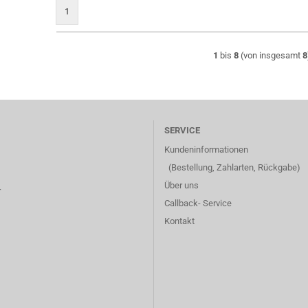
1
1
bis
8
(von insgesamt
8
SERVICE
Kundeninformationen
(Bestellung, Zahlarten, Rückgabe)
Über uns
r
Callback- Service
Kontakt