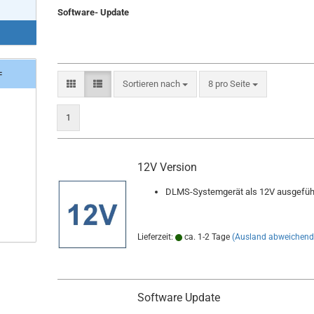
Software- Update
=
Sortieren nach
pro Seite
Sortieren nach
8 pro Seite
1
12V Version
DLMS-Systemgerät als 12V ausgefüh
Lieferzeit:
ca. 1-2 Tage
(Ausland abweichend
Software Update