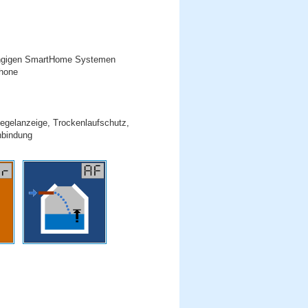
 gängigen SmartHome Systemen
phone
gelanzeige, Trockenlaufschutz,
nbindung