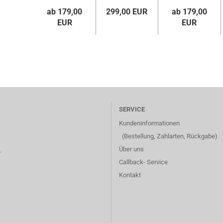
ab 179,00
299,00 EUR
ab 179,00
EUR
EUR
SERVICE
Kundeninformationen
(Bestellung, Zahlarten, Rückgabe)
Über uns
r
Callback- Service
Kontakt