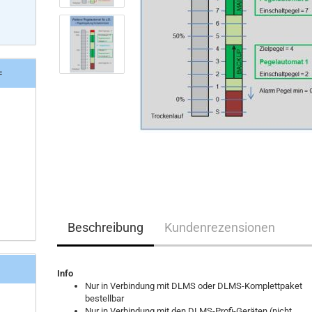
=
Beschreibung
Kundenrezensionen
Info
Nur in Verbindung mit DLMS oder DLMS-Komplettpaket
bestellbar
Nur in Verbindung mit den DLMS-Profi-Geräten (nicht