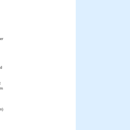
er
ld
t
em
n)