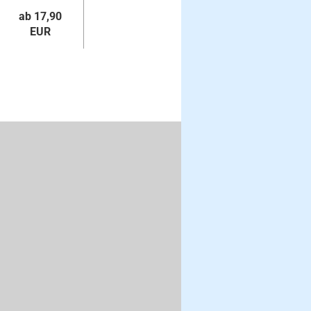
für...
ab 17,90
EUR