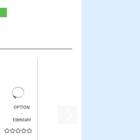
aket
OPTION
-
-
rät...
Edelstahl
Schellen
100-
120mm