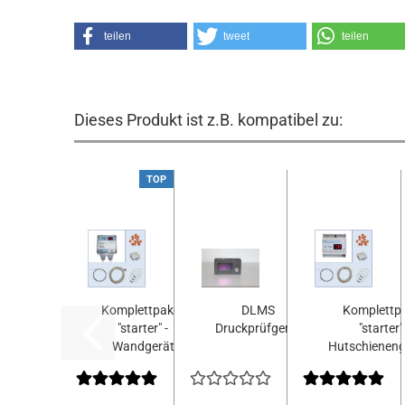
teilen
tweet
teilen
Dieses Produkt ist z.B. kompatibel zu:
TOP
Komplettpaket
DLMS
Komplettp
"starter" -
Druckprüfgerät
"starter" 
Wandgerät
Hutschienenge
"PROFI"...