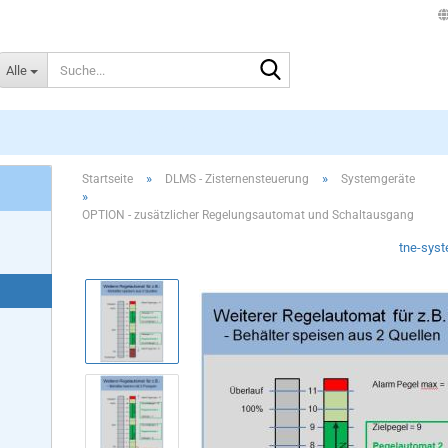
Suche...
Alle
DLMS - ZISTERNENSTEUERUNG
»
»
Startseite
DLMS - Zisternensteuerung
Systemgeräte
»
OPTION - zusätzlicher Regelungsautomat und Schaltausgang
tne-sys