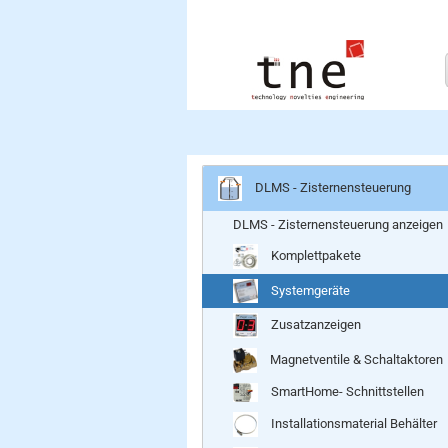
DLMS - Zisternensteuerung
DLMS - Zisternensteuerung anzeigen
Komplettpakete
Systemgeräte
Zusatzanzeigen
Magnetventile & Schaltaktoren
SmartHome- Schnittstellen
Installationsmaterial Behälter